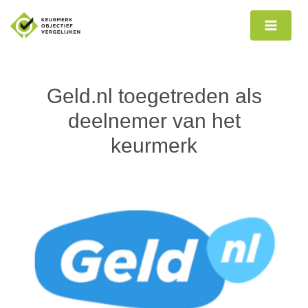
Ga
naar
de
inhoud
Geld.nl toegetreden als
deelnemer van het
keurmerk