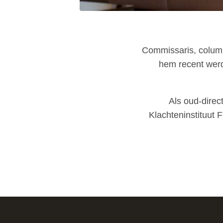
Commissaris, columni
hem recent werd
Als oud-direc
Klachteninstituut 