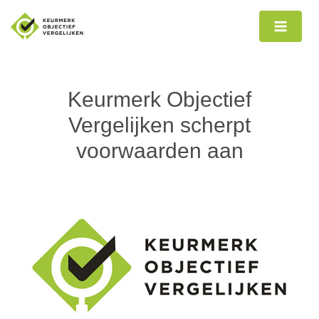
Ga
naar
de
inhoud
Keurmerk Objectief
Vergelijken scherpt
voorwaarden aan